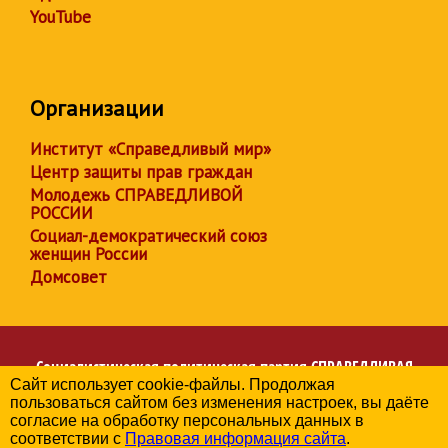
YouTube
Организации
Институт «Справедливый мир»
Центр защиты прав граждан
Молодежь СПРАВЕДЛИВОЙ
РОССИИ
Социал-демократический союз
женщин России
Домсовет
Социалистическая политическая партия
СПРАВЕДЛИВАЯ
Сайт использует cookie-файлы. Продолжая
РОССИЯ
пользоваться сайтом без изменения настроек, вы даёте
Региональное отделение партии в Магаданской области
согласие на обработку персональных данных в
© 2006-2026
соответствии с
Правовая информация сайта
.