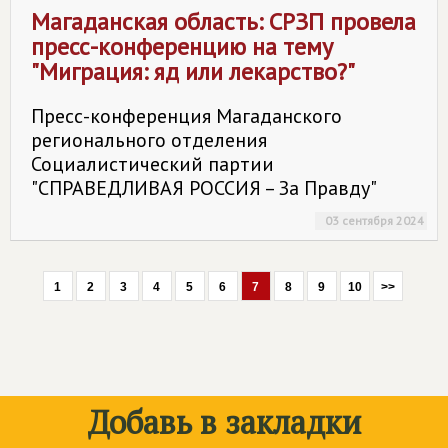
Магаданская область: СРЗП провела
пресс-конференцию на тему
"Миграция: яд или лекарство?"
Пресс-конференция Магаданского
регионального отделения
Социалистический партии
"СПРАВЕДЛИВАЯ РОССИЯ – За Правду"
03 сентября 2024
1
2
3
4
5
6
7
8
9
10
>>
Добавь в закладки