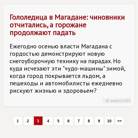
Гололедица в Магадане: чиновники
отчитались, а горожане
продолжают падать
Ежегодно осенью власти Магадана с
гордостью демонстрируют новую
снегоуборочную технику на парадах. Но
куда исчезают эти "чудо-машины" зимой,
когда город покрывается льдом, а
пешеходы и автомобилисты ежедневно
рискуют жизнью и здоровьем?
05 марта 2025
1
2
3
4
5
6
7
8
9
10
>>