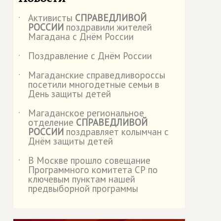
Активисты
СПРАВЕДЛИВОЙ
˙
РОССИИ
поздравили жителей
Магадана с Днём России
Поздравление с Днём России
˙
Магаданские справедливороссы
˙
посетили многодетные семьи в
День защиты детей
Магаданское региональное
˙
отделение
СПРАВЕДЛИВОЙ
РОССИИ
поздравляет колымчан с
Днём защиты детей
В Москве прошло совещание
˙
Программного комитета СР по
ключевым пунктам нашей
предвыборной программы