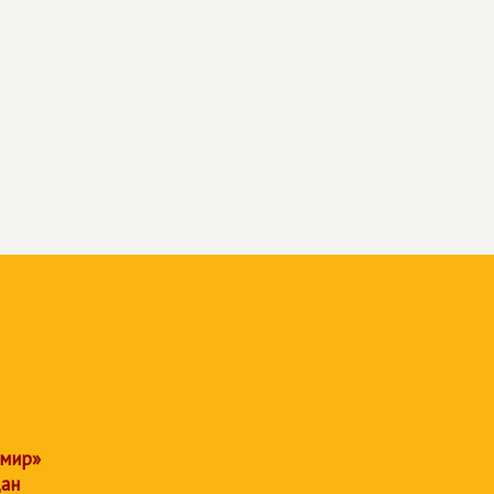
 мир»
дан