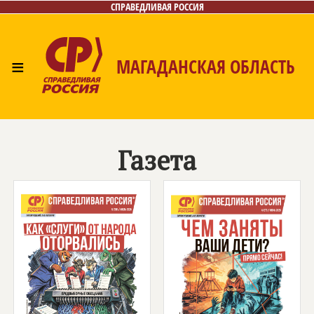
СПРАВЕДЛИВАЯ РОССИЯ
≡
МАГАДАНСКАЯ ОБЛАСТЬ
Главная
Новости
Лица
Фото/Видео
Газета
Контакты
Газета