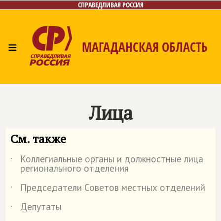
СПРАВЕДЛИВАЯ РОССИЯ
≡
МАГАДАНСКАЯ ОБЛАСТЬ
Главная
Новости
Лица
Фото/Видео
Газета
Контакты
Лица
См. также
Коллегиальные органы и должностные лица
˙
регионального отделения
Председатели Советов местных отделений
˙
Депутаты
˙