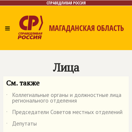
СПРАВЕДЛИВАЯ РОССИЯ
≡
МАГАДАНСКАЯ ОБЛАСТЬ
Главная
Новости
Лица
Фото/Видео
Газета
Контакты
Лица
См. также
Коллегиальные органы и должностные лица
˙
регионального отделения
Председатели Советов местных отделений
˙
Депутаты
˙