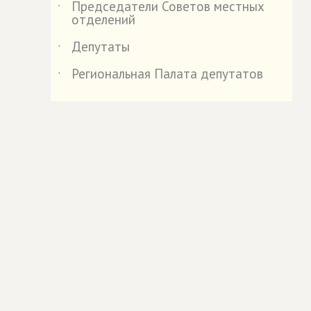
Председатели Советов местных
˙
отделений
Депутаты
˙
Региональная Палата депутатов
˙