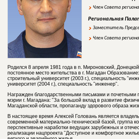
Член Совета регион
Региональная Пал
Заместитель Предс
Член Совета регион
Родился 8 апреля 1981 года в п. Мироновский, Донецкой
постоянное место жительства в г. Магадан Образовани
строительный университет (2003 г.), специальность "ин
университет (2004 г.), специальность "инженер".
Награжден благодарственными письмами и почетными г
мэрии г. Магадана: "За большой вклад в развитие физич
Магаданской области, пропаганду здорового образа жи
В настоящее время Алексей Головань является владель
современной материально-технической базой, группа к
перспективные наработки ведущих зарубежных и отечес
реализации нацпроекта "Доступное и комфортное жилье
ветхого и аварийного жилья.