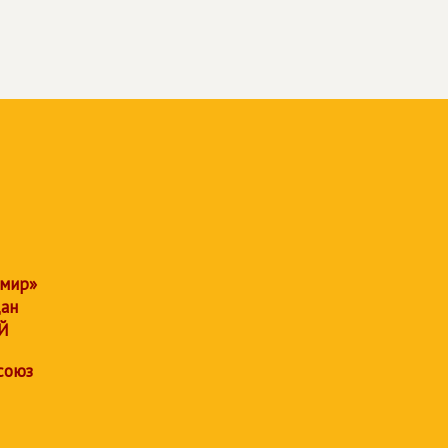
 мир»
дан
Й
союз